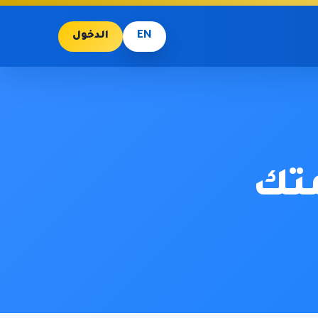
EN
الدخول
متك